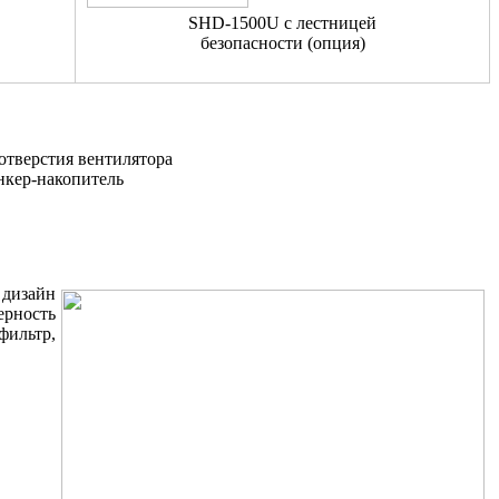
SHD-1500U c лестницей
безопасности (опция)
отверстия вентилятора
ункер-накопитель
 дизайн
ерность
фильтр,