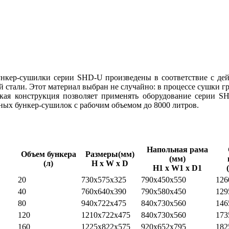
ункер-сушилки серии SHD-U произведены в соответствие с де
стали. Этот материал выбран не случайно: в процессе сушки г
такая конструкция позволяет применять оборудование серии 
ых бункер-сушилок с рабочим объемом до 8000 литров.
Напольная рама
Объем бункера
Размеры(мм)
(мм)
(л)
H x W x D
H1 x W1 x D1
20
730x575x325
790x450x550
126
40
760x640x390
790x580x450
129
80
940x722x475
840x730x560
146
120
1210x722x475
840x730x560
173
160
1225x822x575
920x652x795
182