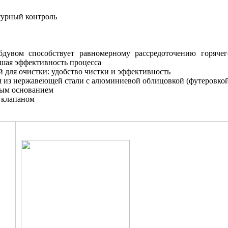
турный контроль
вом способствует равномерному рассредоточению горячего 
шая эффективность процесса
для очистки: удобство чистки и эффективность
 из нержавеющей стали с алюминиевой облицовкой (футеровкой
ым основанием
 клапаном