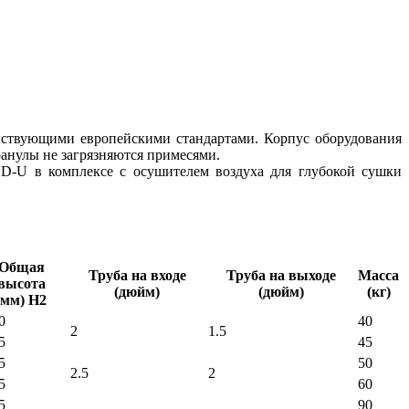
йствующими европейскими стандартами. Корпус оборудования
ранулы не загрязняются примесями.
SHD-U в комплексе с осушителем воздуха для глубокой сушки
Общая
Труба на входе
Труба на выходе
Масса
высота
(дюйм)
(дюйм)
(кг)
(мм) H2
0
40
2
1.5
5
45
5
50
2.5
2
5
60
5
90