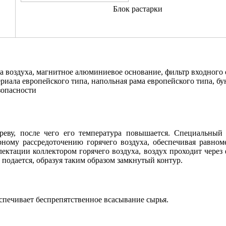
Блок растарки
 воздуха, магнитное алюминиевое основание, фильтр входного 
ериала европейского типа, напольная рама европейского типа, б
зопасности
греву, после чего его температура повышается. Специальный
ному рассредоточению горячего воздуха, обеспечивая равном
ктации коллектором горячего воздуха, воздух проходит через 
 подается, образуя таким образом замкнутый контур.
спечивает беспрепятственное всасывание сырья.