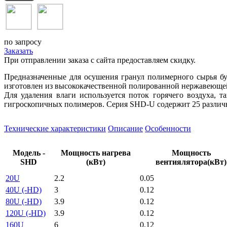
по запросу
Заказать
При отправлении заказа с сайта предоставляем скидку.
Предназначенные для осушения гранул полимерного сырья б
изготовлен из высококачественной полированной нержавеющей 
Для удаления влаги используется поток горячего воздуха, 
гигроскопичных полимеров. Серия SHD-U содержит 25 различн
Технические характеристики
Описание
Особенности
Модель -
Мощность нагрева
Мощность
SHD
(кВт)
вентиялятора(кВт)
20U
2.2
0.05
40U (-HD)
3
0.12
80U (-HD)
3.9
0.12
120U (-HD)
3.9
0.12
160U
6
0.12