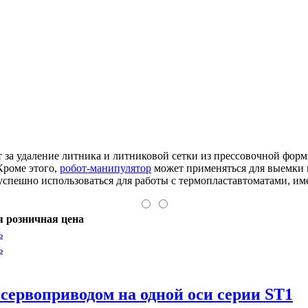
ет за удаление литника и литниковой сетки из прессовочной фор
Кроме этого,
робот-манипулятор
может применяться для выемки 
спешно использоваться для работы с термопластавтоматами, им
 розничная цена
ь
ь
 сервоприводом на одной оси серии ST1