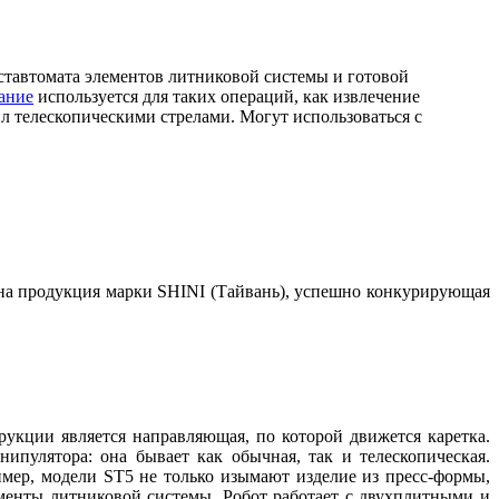
ставтомата элементов литниковой системы и готовой
ание
используется для таких операций, как извлечение
л телескопическими стрелами. Могут использоваться с
на продукция марки SHINI (Тайвань), успешно конкурирующая
рукции является направляющая, по которой движется каретка.
нипулятора: она бывает как обычная, так и телескопическая.
мер, модели ST5 не только изымают изделие из пресс-формы,
менты литниковой системы. Робот работает с двухплитными и