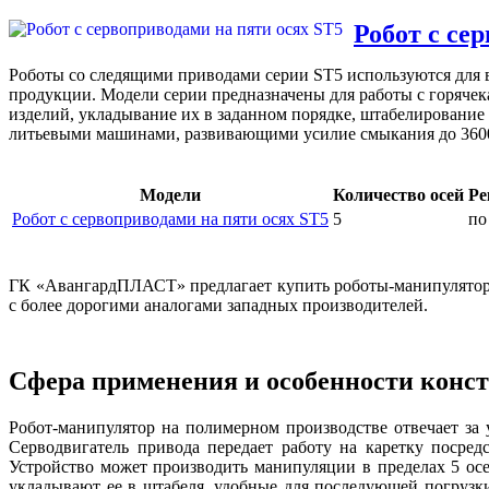
Робот с се
Роботы со следящими приводами серии ST5 используются для 
продукции. Модели серии предназначены для работы с горяч
изделий, укладывание их в заданном порядке, штабелирование
литьевыми машинами, развивающими усилие смыкания до 3600
Модели
Количество осей
Ре
Робот с сервоприводами на пяти осях ST5
5
по
ГК «АвангардПЛАСТ» предлагает купить роботы-манипулято
с более дорогими аналогами западных производителей.
Сфера применения и особенности конс
Робот-манипулятор на полимерном производстве отвечает за 
Серводвигатель привода передает работу на каретку посредс
Устройство может производить манипуляции в пределах 5 ос
укладывают ее в штабеля, удобные для последующей погрузк