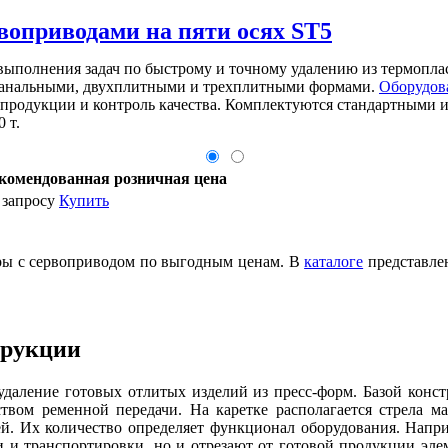
рвоприводами на пяти осях ST5
выполнения задач по быстрому и точному удалению из термопла
еканальными, двухплитными и трехплитными формами.
Оборудов
 продукции и контроль качества. Комплектуются стандартными и
 т.
комендованная розничная цена
 запросу
Купить
ры с сервоприводом по выгодным ценам. В
каталоге
представле
трукции
удаление готовых отлитых изделий из пресс-форм. Базой конст
твом ременной передачи. На каретке располагается стрела ма
ей. Их количество определяет функционал оборудования. Напри
и и транспортировки, но и отрезают от готовой продукции эле