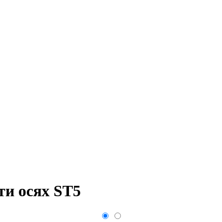
ти осях ST5