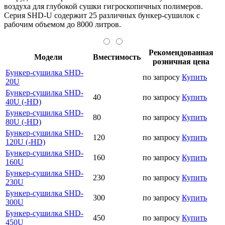
воздуха для глубокой сушки гигроскопичных полимеров.
Серия SHD-U содержит 25 различных бункер-сушилок с
рабочим объемом до 8000 литров.
Рекомендованная
Модели
Вместимость
розничная цена
Бункер-сушилка SHD-
по запросу
Купить
20U
Бункер-сушилка SHD-
40
по запросу
Купить
40U (-HD)
Бункер-сушилка SHD-
80
по запросу
Купить
80U (-HD)
Бункер-сушилка SHD-
120
по запросу
Купить
120U (-HD)
Бункер-сушилка SHD-
160
по запросу
Купить
160U
Бункер-сушилка SHD-
230
по запросу
Купить
230U
Бункер-сушилка SHD-
300
по запросу
Купить
300U
Бункер-сушилка SHD-
450
по запросу
Купить
450U