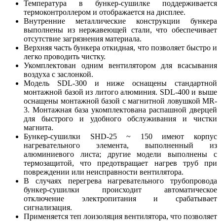
Температура в бункер-сушилке поддерживается
термоконтроллером и отображается на дисплее.
Внутренние металлические конструкции бункера
выполнены из нержавеющей стали, что обеспечивает
отсутствие загрязнения материала.
Верхняя часть бункера откидная, что позволяет быстро и
легко проводить чистку.
Укомплектован одним вентилятором для всасывания
воздуха с заслонкой.
Модель SDL-300 и ниже оснащены стандартной
монтажной базой из литого алюминия. SDL-400 и выше
оснащены монтажной базой с магнитной ловушкой MR-
3. Монтажная база укомплектована распашной дверцей
для быстрого и удобного обслуживания и чистки
магнита.
Бункер-сушилки SHD-25 ~ 150 имеют корпус
нагревательного элемента, выполненный из
алюминиевого листа; другие модели выполнены с
термозащитой, что предотвращает нагрев труб при
повреждении или неисправности вентилятора.
В случаях перегрева нагревательного трубопровода
бункер-сушилки происходит автоматическое
отключение электропитания и срабатывает
сигнализация.
Применяется теп лоизоляция вентилятора, что позволяет