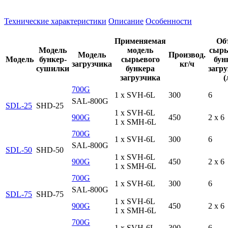
Технические характеристики
Описание
Особенности
Применяемая
Об
Модель
модель
сырь
Модель
Производ.
Модель
бункер-
сырьевого
бун
загрузчика
кг/ч
сушилки
бункера
загр
загрузчика
(
700G
1 x SVH-6L
300
6
SAL-800G
SDL-25
SHD-25
1 x SVH-6L
900G
450
2 x 6
1 x SMH-6L
700G
1 x SVH-6L
300
6
SAL-800G
SDL-50
SHD-50
1 x SVH-6L
900G
450
2 x 6
1 x SMH-6L
700G
1 x SVH-6L
300
6
SAL-800G
SDL-75
SHD-75
1 x SVH-6L
900G
450
2 x 6
1 x SMH-6L
700G
1 x SVH-6L
300
6