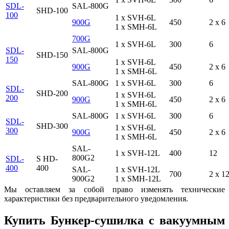
SDL-
SAL-800G
SHD-100
100
1 x SVH-6L
900G
450
2 x 6
1 x SMH-6L
700G
1 x SVH-6L
300
6
SDL-
SAL-800G
SHD-150
150
1 x SVH-6L
900G
450
2 x 6
1 x SMH-6L
SAL-800G
1 x SVH-6L
300
6
SDL-
SHD-200
1 x SVH-6L
200
900G
450
2 x 6
1 x SMH-6L
SAL-800G
1 x SVH-6L
300
6
SDL-
SHD-300
1 x SVH-6L
300
900G
450
2 x 6
1 x SMH-6L
SAL-
1 x SVH-12L
400
12
800G2
SDL-
S HD-
400
400
SAL-
1 x SVH-12L
700
2 x 1
900G2
1 x SMH-12L
Мы оставляем за собой право изменять технические
характеристики без предварительного уведомления.
Купить Бункер-сушилка с вакуумным