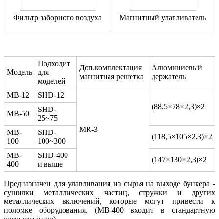
Фильтр заборного воздуха
Магнитный улавливатель
Подходит
Доп.комплектация
Алюминиевый
Модель
для
магнитная решетка
держатель
моделей
MB-12
SHD-12
(88,5×78×2,3)×2
SHD-
MB-50
25~75
MR-3
MB-
SHD-
(118,5×105×2,3)×2
100
100~300
MB-
SHD-400
(147×130×2,3)×2
400
и выше
Предназначен для улавливания из сырья на выходе бункера -
сушилки металлических частиц, стружки и других
металлических включений, которые могут привести к
поломке оборудования. (МВ-400 входит в стандартную
комплектацию).