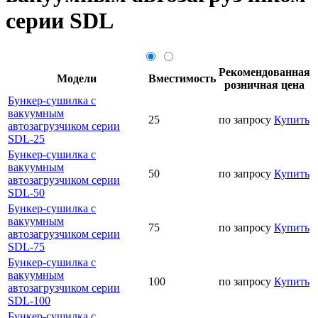
серии SDL
Рекомендованная
Модели
Вместимость
розничная цена
Бункер-сушилка с
вакуумным
25
по запросу
Купить
автозагрузчиком серии
SDL-25
Бункер-сушилка с
вакуумным
50
по запросу
Купить
автозагрузчиком серии
SDL-50
Бункер-сушилка с
вакуумным
75
по запросу
Купить
автозагрузчиком серии
SDL-75
Бункер-сушилка с
вакуумным
100
по запросу
Купить
автозагрузчиком серии
SDL-100
Бункер-сушилка с