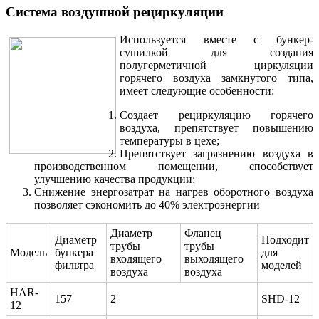
Система воздушной рециркуляции
Используется вместе с бункер-
сушилкой для создания
полугерметичной циркуляции
горячего воздуха замкнутого типа,
имеет следующие особенности:
Создает рециркуляцию горячего
воздуха, препятствует повышению
температуры в цехе;
Препятствует загрязнению воздуха в
производственном помещении, способствует
улучшению качества продукции;
Снижение энергозатрат на нагрев оборотного воздуха
позволяет сэкономить до 40% электроэнергии
Диаметр
Фланец
Диаметр
Подходит
трубы
трубы
Модель
бункера
для
входящего
выходящего
фильтра
моделей
воздуха
воздуха
HAR-
157
2
SHD-12
12