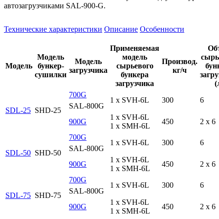
автозагрузчиками SAL-900-G.
Технические характеристики
Описание
Особенности
Применяемая
Об
Модель
модель
сырь
Модель
Производ.
Модель
бункер-
сырьевого
бун
загрузчика
кг/ч
сушилки
бункера
загр
загрузчика
(
700G
1 x SVH-6L
300
6
SAL-800G
SDL-25
SHD-25
1 x SVH-6L
900G
450
2 x 6
1 x SMH-6L
700G
1 x SVH-6L
300
6
SAL-800G
SDL-50
SHD-50
1 x SVH-6L
900G
450
2 x 6
1 x SMH-6L
700G
1 x SVH-6L
300
6
SAL-800G
SDL-75
SHD-75
1 x SVH-6L
900G
450
2 x 6
1 x SMH-6L