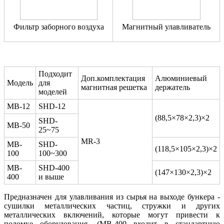
Фильтр заборного воздуха
Магнитный улавливатель
Подходит
Доп.комплектация
Алюминиевый
Модель
для
магнитная решетка
держатель
моделей
MB-12
SHD-12
(88,5×78×2,3)×2
SHD-
MB-50
25~75
MR-3
MB-
SHD-
(118,5×105×2,3)×2
100
100~300
MB-
SHD-400
(147×130×2,3)×2
400
и выше
Предназначен для улавливания из сырья на выходе бункера -
сушилки металлических частиц, стружки и других
металлических включений, которые могут привести к
поломке оборудования. (МВ-400 входит в стандартную