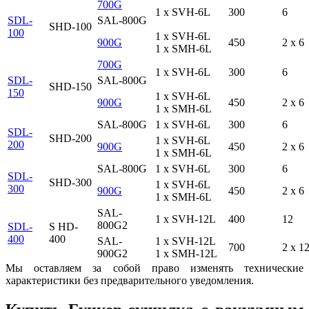
700G
1 x SVH-6L
300
6
SDL-
SAL-800G
SHD-100
100
1 x SVH-6L
900G
450
2 x 6
1 x SMH-6L
700G
1 x SVH-6L
300
6
SDL-
SAL-800G
SHD-150
150
1 x SVH-6L
900G
450
2 x 6
1 x SMH-6L
SAL-800G
1 x SVH-6L
300
6
SDL-
SHD-200
1 x SVH-6L
200
900G
450
2 x 6
1 x SMH-6L
SAL-800G
1 x SVH-6L
300
6
SDL-
SHD-300
1 x SVH-6L
300
900G
450
2 x 6
1 x SMH-6L
SAL-
1 x SVH-12L
400
12
800G2
SDL-
S HD-
400
400
SAL-
1 x SVH-12L
700
2 x 1
900G2
1 x SMH-12L
Мы оставляем за собой право изменять технические
характеристики без предварительного уведомления.