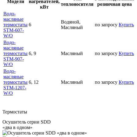
Модели
нагревателей,
теплоносителя
розничная цена
кВт
Водо-
масляные
Водяной,
термостаты
6
по запросу
Купить
Масляный
STM-607-
W/O
Водо-
масляные
термостаты
6, 9
Масляный
по запросу
Купить
STM-907-
W/O
Водо-
масляные
термостаты
6, 12
Масляный
по запросу
Купить
STM-1207-
W/O
Термостаты
Осушитель серии SDD
«два в одном»