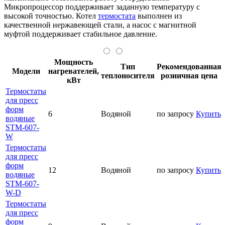
Микропроцессор поддерживает заданную температуру с
высокой точностью. Котел
термостата
выполнен из
качественной нержавеющей стали, а насос с магнитной
муфтой поддерживает стабильное давление.
Мощность
Тип
Рекомендованная
Модели
нагревателей,
теплоносителя
розничная цена
кВт
Термостаты
для пресс
форм
6
Водяной
по запросу
Купить
водяные
STM-607-
W
Термостаты
для пресс
форм
12
Водяной
по запросу
Купить
водяные
STM-607-
W-D
Термостаты
для пресс
форм