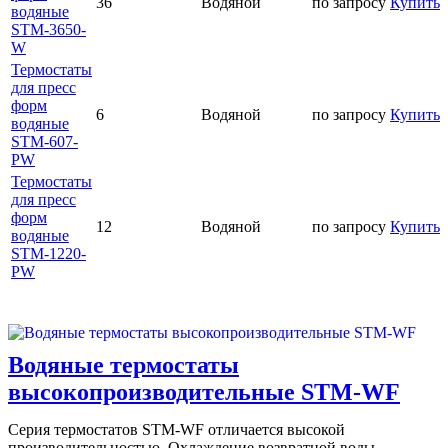
36
Водяной
по запросу
Купить
водяные
STM-3650-
W
Термостаты
для пресс
форм
6
Водяной
по запросу
Купить
водяные
STM-607-
PW
Термостаты
для пресс
форм
12
Водяной
по запросу
Купить
водяные
STM-1220-
PW
Водяные термостаты
высокопроизводительные SТМ-WF
Серия термостатов SТМ-WF отличается высокой
производительностью. Охлаждение возвратной воды