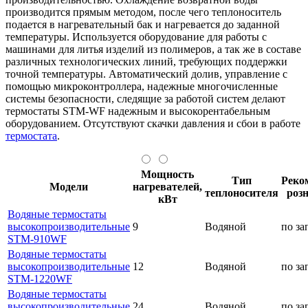
производится прямым методом, после чего теплоноситель
подается в нагревательный бак и нагревается до заданной
температуры. Используется оборудование для работы с
машинами для литья изделий из полимеров, а так же в составе
различных технологических линий, требующих поддержки
точной температуры. Автоматический долив, управление с
помощью микроконтроллера, надежные многочисленные
системы безопасности, следящие за работой систем делают
термостаты SТМ-WF надежным и высокорентабельным
оборудованием. Отсутствуют скачки давления и сбои в работе
термостата
.
Мощность
Тип
Реко
Модели
нагревателей,
теплоносителя
роз
кВт
Водяные термостаты
высокопроизводительные
9
Водяной
по за
STM-910WF
Водяные термостаты
высокопроизводительные
12
Водяной
по за
STM-1220WF
Водяные термостаты
высокопроизводительные
24
Водяной
по за