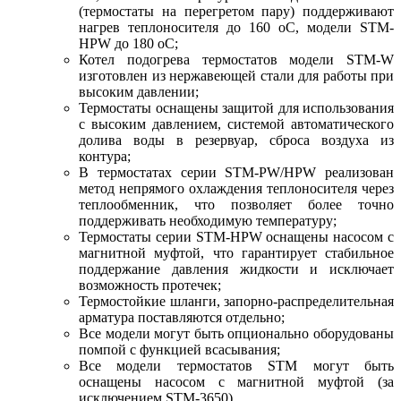
(термостаты на перегретом пару) поддерживают
нагрев теплоносителя до 160 оС, модели STM-
HPW до 180 оС;
Котел подогрева термостатов модели STM-W
изготовлен из нержавеющей стали для работы при
высоким давлении;
Термостаты оснащены защитой для использования
с высоким давлением, системой автоматического
долива воды в резервуар, сброса воздуха из
контура;
В термостатах серии STM-PW/HPW реализован
метод непрямого охлаждения теплоносителя через
теплообменник, что позволяет более точно
поддерживать необходимую температуру;
Термостаты серии STM-HPW оснащены насосом с
магнитной муфтой, что гарантирует стабильное
поддержание давления жидкости и исключает
возможность протечек;
Термостойкие шланги, запорно-распределительная
арматура поставляются отдельно;
Все модели могут быть опционально оборудованы
помпой с функцией всасывания;
Все модели термостатов STM могут быть
оснащены насосом с магнитной муфтой (за
исключением STM-3650).