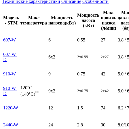
Технические характеристики
Описание
Особенности
Макс
Мак
Мощность
Модель
Макс
Мощность
произв.
давл
насоса
- STM
температура
нагрева(кВт)
насоса
нас
(кВт)
(л/мин)
(ба
607-W
6
0.55
27
3.8 / 
607-W-
6x2
3.8 / 
2x0.55
2x27
D
910-W
9
0.75
42
5.0 / 
120°C
910-W-
9x2
5.0 / 
2x0.75
2x42
**
D
(140°C)
1220-W
12
1.5
74
6.2 / 
2440-W
24
2.8
90
8.0/10