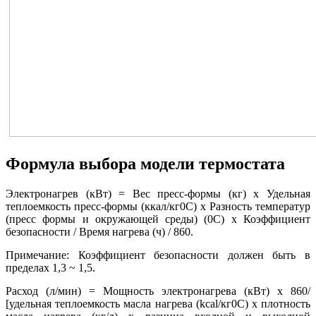
Формула выбора модели термостата
Электронагрев (кВт) = Вес пресс-формы (кг) х Удельная
теплоемкость пресс-формы (ккал/кг0С) х Разность температур
(пресс формы и окружающей среды) (0С) х Коэффициент
безопасности / Время нагрева (ч) / 860.
Примечание: Коэффициент безопасности должен быть в
пределах 1,3 ~ 1,5.
Расход (л/мин) = Мощность электронагрева (кВт) х 860/
[удельная теплоемкость масла нагрева (kcal/кг0С) х плотность