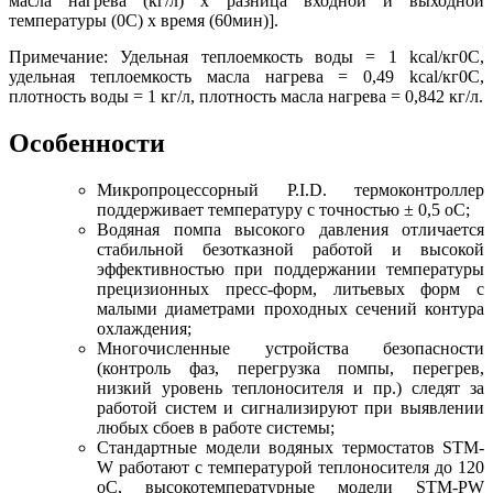
масла нагрева (кг/л) х разница входной и выходной
температуры (0С) х время (60мин)].
Примечание: Удельная теплоемкость воды = 1 kcal/кг0С,
удельная теплоемкость масла нагрева = 0,49 kcal/кг0С,
плотность воды = 1 кг/л, плотность масла нагрева = 0,842 кг/л.
Особенности
Микропроцессорный P.I.D. термоконтроллер
поддерживает температуру с точностью ± 0,5 оC;
Водяная помпа высокого давления отличается
стабильной безотказной работой и высокой
эффективностью при поддержании температуры
прецизионных пресс-форм, литьевых форм с
малыми диаметрами проходных сечений контура
охлаждения;
Многочисленные устройства безопасности
(контроль фаз, перегрузка помпы, перегрев,
низкий уровень теплоносителя и пр.) следят за
работой систем и сигнализируют при выявлении
любых сбоев в работе системы;
Стандартные модели водяных термостатов STM-
W работают с температурой теплоносителя до 120
оС, высокотемпературные модели STM-PW