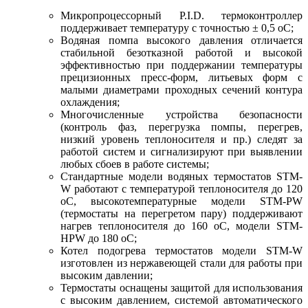
Микропроцессорный P.I.D. термоконтроллер
поддерживает температуру с точностью ± 0,5 оC;
Водяная помпа высокого давления отличается
стабильной безотказной работой и высокой
эффективностью при поддержании температуры
прецизионных пресс-форм, литьевых форм с
малыми диаметрами проходных сечений контура
охлаждения;
Многочисленные устройства безопасности
(контроль фаз, перегрузка помпы, перегрев,
низкий уровень теплоносителя и пр.) следят за
работой систем и сигнализируют при выявлении
любых сбоев в работе системы;
Стандартные модели водяных термостатов STM-
W работают с температурой теплоносителя до 120
оС, высокотемпературные модели STM-PW
(термостаты на перегретом пару) поддерживают
нагрев теплоносителя до 160 оС, модели STM-
HPW до 180 оС;
Котел подогрева термостатов модели STM-W
изготовлен из нержавеющей стали для работы при
высоким давлении;
Термостаты оснащены защитой для использования
с высоким давлением, системой автоматического