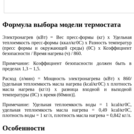
Формула выбора модели термостата
Электронагрев (кВт) = Вес пресс-формы (кг) х Удельная
теплоемкость пресс-формы (ккал/кг0С) х Разность температур
(пресс формы и окружающей среды) (0С) х Коэффициент
безопасности / Время нагрева (ч) / 860.
Примечание: Коэффициент безопасности должен быть в
пределах 1,3 ~ 1,5.
Расход (л/мин) = Мощность электронагрева (кВт) х 860/
[удельная теплоемкость масла нагрева (kcal/кг0С) х плотность
масла нагрева (кг/л) х разница входной и выходной
температуры (0С) х время (60мин)].
Примечание: Удельная теплоемкость воды = 1 kcal/кг0С,
удельная теплоемкость масла нагрева = 0,49 kcal/кг0С,
плотность воды = 1 кг/л, плотность масла нагрева = 0,842 кг/л.
Особенности