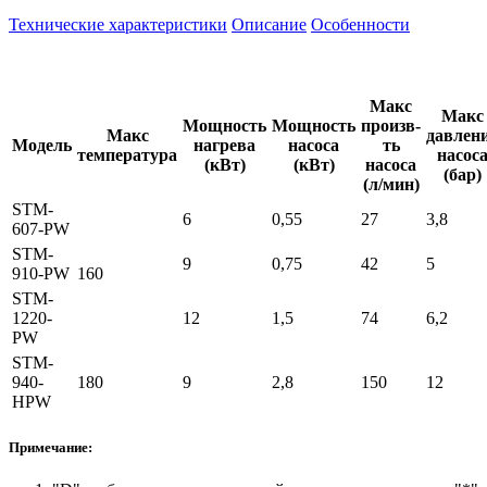
Технические характеристики
Описание
Особенности
Макс
Макс
Мощность
Мощность
произв-
Макс
давлен
Модель
нагрева
насоса
ть
температура
насос
(кВт)
(кВт)
насоса
(бар)
(л/мин)
STM-
6
0,55
27
3,8
607-PW
STM-
9
0,75
42
5
910-PW
160
STM-
1220-
12
1,5
74
6,2
PW
STM-
940-
180
9
2,8
150
12
HPW
Примечание: