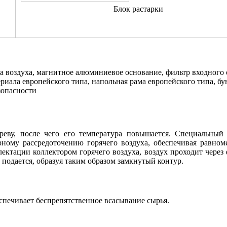
Блок растарки
 воздуха, магнитное алюминиевое основание, фильтр входного 
ериала европейского типа, напольная рама европейского типа, б
зопасности
греву, после чего его температура повышается. Специальный
ному рассредоточению горячего воздуха, обеспечивая равном
ктации коллектором горячего воздуха, воздух проходит через 
 подается, образуя таким образом замкнутый контур.
спечивает беспрепятственное всасывание сырья.