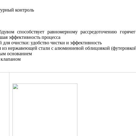
турный контроль
вом способствует равномерному рассредоточению горячего 
шая эффективность процесса
для очистки: удобство чистки и эффективность
 из нержавеющей стали с алюминиевой облицовкой (футеровкой
ым основанием
 клапаном