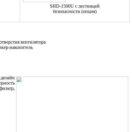
SHD-1500U c лестницей
безопасности (опция)
отверстия вентилятора
ункер-накопитель
 дизайн
ерность
фильтр,