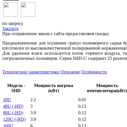
по запросу
Заказать
При отправлении заказа с сайта предоставляем скидку.
Предназначенные для осушения гранул полимерного сырья б
изготовлен из высококачественной полированной нержавеющей 
Для удаления влаги используется поток горячего воздуха, 
гигроскопичных полимеров. Серия SHD-U содержит 25 различн
Технические характеристики
Описание
Особенности
Модель -
Мощность нагрева
Мощность
SHD
(кВт)
вентиялятора(кВт)
20U
2.2
0.05
40U (-HD)
3
0.12
80U (-HD)
3.9
0.12
120U (-HD)
3.9
0.12
160U
6
0.12