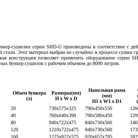
ункер-сушилки серии SHD-U произведены в соответствие с де
стали. Этот материал выбран не случайно: в процессе сушки г
такая конструкция позволяет применять оборудование серии 
ых бункер-сушилок с рабочим объемом до 8000 литров.
Напольная рама
Объем бункера
Размеры(мм)
(мм)
(л)
H x W x D
H1 x W1 x D1
20
730x575x325
790x450x550
126
40
760x640x390
790x580x450
129
80
940x722x475
840x730x560
146
120
1210x722x475
840x730x560
173
160
1225x822x575
920x652x795
182