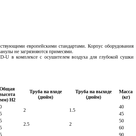
йствующими европейскими стандартами. Корпус оборудования
ранулы не загрязняются примесями.
SHD-U в комплексе с осушителем воздуха для глубокой сушки
Общая
Труба на входе
Труба на выходе
Масса
высота
(дюйм)
(дюйм)
(кг)
(мм) H2
0
40
2
1.5
5
45
5
50
2.5
2
5
60
5
90