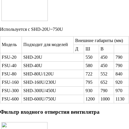
Используется с SHD-20U~750U
Внешние габариты (мм)
Модель
Подходит для моделей
Д
Ш
В
FSU-20
SHD-20U
550
450
790
FSU-40
SHD-40U
580
450
790
FSU-80
SHD-80U/120U
722
552
840
FSU-160
SHD-160U/230U
795
652
920
FSU-300
SHD-300U/450U
930
790
970
FSU-600
SHD-600U/750U
1200
1000
1130
Фильтр входного отверстия вентилятра