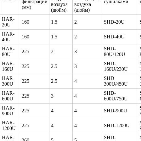
фильтрации
сушилками
воздуха
воздуха
(мм)
(дюйм)
(дюйм)
HAR-
160
1.5
2
SHD-20U
20U
HAR-
160
1.5
2
SHD-40U
40U
HAR-
SHD-
225
2
3
80U
80U/120U
HAR-
SHD-
225
2.5
3
160U
160U/230U
HAR-
SHD-
225
2.5
4
300U
300U/450U
HAR-
SHD-
225
3
4
600U
600U/750U
HAR-
225
4
4
SHD-900U
900U
HAR-
225
4
4
SHD-1200U
1200U
HAR-
SHD-
260
5
5