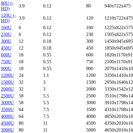
80U (-
3.9
0.12
80
940x722x475
HD)
120U (-
3.9
0.12
120
1210x722x475
HD)
160U
6
0.12
160
1225x822x575
230U
6
0.12
230
1505x822x575
300U
12
0.18
300
1450x945x695
450U
12
0.18
450
1850x945x695
600U
18
0.55
600
1820x1170x91
750U
18
0.55
750
2100x1170x91
900U
18
0.55
900
2070x1410x10
1200U
24
1.1
1200
3350x1410x10
1500U
32
3
1500
2950x1640x12
2000U
32
3
2000
3350x1542x12
2500U
58
5.5
2500
3510x1798x14
3000U
58
5.5
3000
3910x1798x14
3500U
64
7.5
3500
4310x1798x14
4000U
64
7.5
4000
4050x2010x16
4500U
80
11
4500
4350x2010x16
5000U
80
11
5000
4650x2010x16