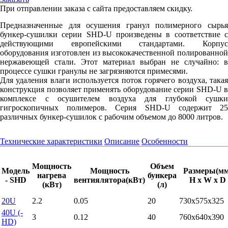
При отправлении заказа с сайта предоставляем скидку.
Предназначенные для осушения гранул полимерного сырья
бункер-сушилки серии SHD-U произведены в соответствие с
действующими европейскими стандартами. Корпус
оборудования изготовлен из высококачественной полированной
нержавеющей стали. Этот материал выбран не случайно: в
процессе сушки гранулы не загрязняются примесями.
Для удаления влаги используется поток горячего воздуха, такая
конструкция позволяет применять оборудование серии SHD-U в
комплексе с осушителем воздуха для глубокой сушки
гигроскопичных полимеров. Серия SHD-U содержит 25
различных бункер-сушилок с рабочим объемом до 8000 литров.
Технические характеристики
Описание
Особенности
Мощность
Объем
Модель
Мощность
Размеры(мм
нагрева
бункера
- SHD
вентиялятора(кВт)
H x W x D
(кВт)
(л)
20U
2.2
0.05
20
730x575x325
40U (-
3
0.12
40
760x640x390
HD)