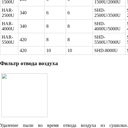
1500U
1500U/2000U
HAR-
SHD-
340
6
6
2500U
2500U/3500U
HAR-
SHD-
340
8
8
4000U
4000U/5000U
HAR-
SHD-
420
8
8
5500U
5500U/7000U
420
10
10
SHD-8000U
Фильтр отвода воздуха
Удаление пыли во время отвода воздуха из сушилки.