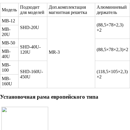
Подходит
Доп.комплектация
Алюминиевый
Модель
для моделей
магнитная решетка
держатель
MB-12
(88,5×78×2,3)
SHD-20U
MB-
×2
20U
MB-50
SHD-40U-
(88,5×78×2,3)×2
MB-
120U
MR-3
40U
MB-
100
SHD-160U-
(118,5×105×2,3)
450U
×2
MB-
160U
Установочная рама европейского типа