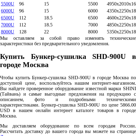
5500U
96
15
5500
4950x2010x16
6000U
96
15
6000
4350x2250x18
6500U
112
18.5
6500
4600x2250x18
7000U
112
18.5
7000
4850x2250x18
8000U
128
22
8000
5350x2250x18
Мы оставляем за собой право изменять технические
характеристики без предварительного уведомления.
Купить Бункер-сушилка SHD-900U в
городе Москва
Чтобы купить Бункер-сушилка SHD-900U в городе Москва по
доступной цене, воспользуйтесь нашим интернет-магазином.
Вы найдете проверенное оборудование известной марки SHINI
(Тайвань) и самые выгодные предложения на продукцию с
описанием, фото и подробными техническими
характеристиками. Бункер-сушилка SHD-900U по цене 5866.00
USD в нашем онлайн интернет каталоге товаров в городе
Москва.
Мы доставляем оборудование по всем городам России.
Рассчитать доставку до вашего города вы можете на странице