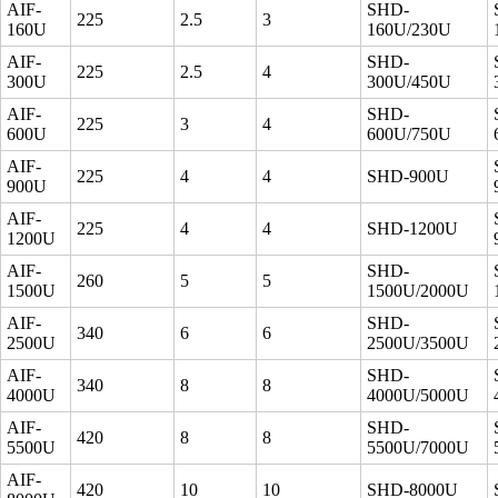
AIF-
SHD-
225
2.5
3
160U
160U/230U
AIF-
SHD-
225
2.5
4
300U
300U/450U
AIF-
SHD-
225
3
4
600U
600U/750U
AIF-
225
4
4
SHD-900U
900U
AIF-
225
4
4
SHD-1200U
1200U
AIF-
SHD-
260
5
5
1500U
1500U/2000U
AIF-
SHD-
340
6
6
2500U
2500U/3500U
AIF-
SHD-
340
8
8
4000U
4000U/5000U
AIF-
SHD-
420
8
8
5500U
5500U/7000U
AIF-
420
10
10
SHD-8000U