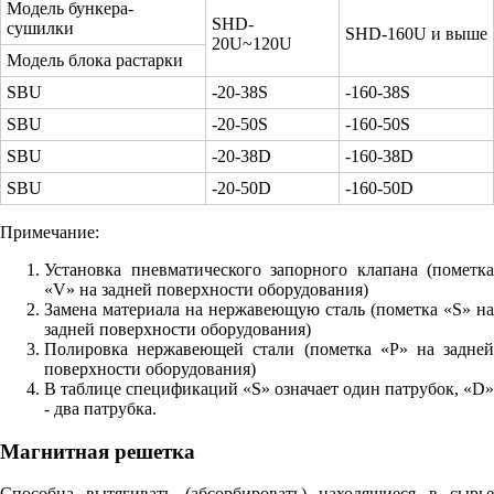
Модель бункера-
SHD-
сушилки
SHD-160U и выше
20U~120U
Модель блока растарки
SBU
-20-38S
-160-38S
SBU
-20-50S
-160-50S
SBU
-20-38D
-160-38D
SBU
-20-50D
-160-50D
Примечание:
Установка пневматического запорного клапана (пометка
«V» на задней поверхности оборудования)
Замена материала на нержавеющую сталь (пометка «S» на
задней поверхности оборудования)
Полировка нержавеющей стали (пометка «P» на задней
поверхности оборудования)
В таблице спецификаций «S» означает один патрубок, «D»
- два патрубка.
Магнитная решетка
Способна вытягивать (абсорбировать) находящиеся в сырье