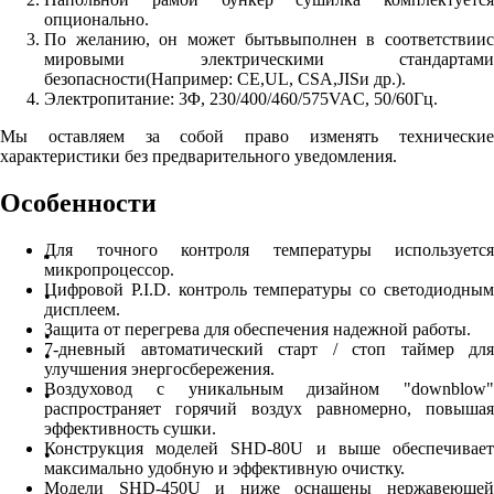
опционально.
По желанию, он может бытьвыполнен в соответствиис
мировыми электрическими стандартами
безопасности(Например: CE,UL, CSA,JISи др.).
Электропитание: 3Φ, 230/400/460/575VAC, 50/60Гц.
Мы оставляем за собой право изменять технические
характеристики без предварительного уведомления.
Особенности
Для точного контроля температуры используется
микропроцессор.
Цифровой P.I.D. контроль температуры со светодиодным
дисплеем.
Защита от перегрева для обеспечения надежной работы.
7-дневный автоматический старт / стоп таймер для
улучшения энергосбережения.
Воздуховод с уникальным дизайном "downblow"
распространяет горячий воздух равномерно, повышая
эффективность сушки.
Конструкция моделей SHD-80U и выше обеспечивает
максимально удобную и эффективную очистку.
Модели SHD-450U и ниже оснащены нержавеющей