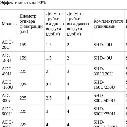
Эффективность на 90%
Диаметр
Диаметр
Диаметр
трубки
трубки
бункера
Комплектуется
Модель
входного
выходящего
фильтрации
сушилками
воздуха
воздуха
(мм)
(дюйм)
(дюйм)
ADC-
159
1.5
2
SHD-20U
20U
ADC
159
1.5
2
SHD-40U
-40U
ADC
SHD-
225
2
3
-80U
80U/120U
ADC
SHD-
225
2.5
3
-160U
160U/230U
ADC-
SHD-
225
2.5
4
300U
300U/450U
ADC-
SHD-
225
3
4
600U
600U/750U
ADC-
SHD-
225
4
4