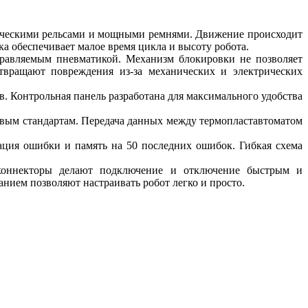
лическими рельсами и мощными ремнями. Движение происходит
ка обеспечивает малое время цикла и высоту робота.
управляемым пневматикой. Механизм блокировки не позволяет
твращают повреждения из-за механических и электрических
. Контрольная панель разработана для максимального удобства
овым стандартам. Передача данных между термопластавтоматом
рация ошибки и память на 50 последних ошибок. Гибкая схема
е коннекторы делают подключение и отключение быстрым и
нием позволяют настраивать робот легко и просто.