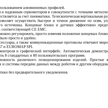
спользованием алюминиевых профилей.
ым и надежным сервомотором в совокупности с точными метал
ствляется за счет пневматики. Телескопическая вертикальная ру
позволяет осуществить быстрое и точное движение по осям, 
ого источника. Концевые блоки и датчики эффективно предо
, соответствующей CE EMC.
ожно регулировать, просто изменяя положение концевых блоков
было просто и удобно.
ксессуары, а также коммуникационные протоколы отвечают мир
 67 и EUROMAP SPI.
а контроля и графический интерфейс. Автоматическая демонст
ть 8 стандартных и 80 пользовательских программ.
озможность различного позиционирования изделий. Просты
 и системы передачи данных между роботом и другим оборудова
тики без предварительного уведомления.