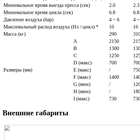
Минимальное время выезда пресса (сек)
2.0
2.3
Минимальное время цикла (сек)
6.8
6.8
Давление воздуха (бар)
4 ~ 6
4 ~
Максимальный расход воздуха (Нл / цикл) *
10
16
Масса (кг)
290
31
A
2150
21
B
1300
13
C
1250
12
D (макс)
700
70
Размеры (мм)
E (макс)
/
75
F (макс)
1400
14
G (мин)
/
12
H (мин)
/
18
I (макс)
730
73
Внешние габариты