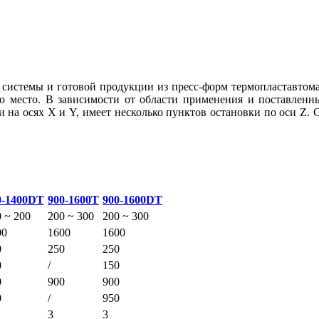
 системы и готовой продукции из пресс-форм термопластавтомат
го место. В зависимости от области применения и поставленн
и на осях X и Y, имеет несколько пунктов остановки по оси Z.
0-1400DT
900-1600T
900-1600DT
 ~ 200
200 ~ 300
200 ~ 300
00
1600
1600
0
250
250
0
/
150
0
900
900
0
/
950
3
3