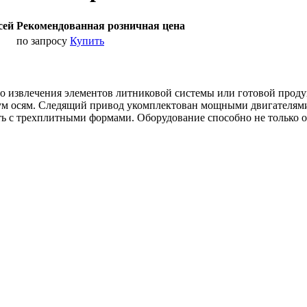
сей
Рекомендованная розничная цена
по запросу
Купить
ро извлечения элементов литниковой системы или готовой прод
двум осям. Следящий привод укомплектован мощными двигателя
ь с трехплитными формами. Оборудование способно не только от