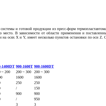
 системы и готовой продукции из пресс-форм термопластавтомат
го место. В зависимости от области применения и поставленн
и на осях X и Y, имеет несколько пунктов остановки по оси Z.
0-1400DT
900-1600T
900-1600DT
 ~ 200
200 ~ 300
200 ~ 300
00
1600
1600
0
250
250
0
/
150
0
900
900
0
/
950
3
3