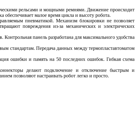
лическими рельсами и мощными ремнями. Движение происходит
ка обеспечивает малое время цикла и высоту робота.
управляемым пневматикой. Механизм блокировки не позволяет
твращают повреждения из-за механических и электрических
. Контрольная панель разработана для максимального удобства
овым стандартам. Передача данных между термопластавтоматом
рация ошибки и память на 50 последних ошибок. Гибкая схема
е коннекторы делают подключение и отключение быстрым и
нием позволяют настраивать робот легко и просто.