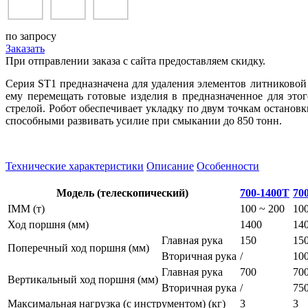
по запросу
Заказать
При отправлении заказа с сайта предоставляем скидку.
Серия ST1 предназначена для удаления элементов литниковой
ему перемещать готовые изделия в предназначенное для это
стрелой. Робот обеспечивает укладку по двум точкам остановк
способными развивать усилие при смыкании до 850 тонн.
Технические характеристики
Описание
Особенности
Модель (телескопический)
700-1400T
70
IMM (т)
100 ~ 200
100
Ход поршня (мм)
1400
14
Главная рука
150
15
Поперечный ход поршня (мм)
Вторичная рука
/
10
Главная рука
700
70
Вертикальный ход поршня (мм)
Вторичная рука
/
75
Максимальная нагрузка (с инструментом) (кг)
3
3