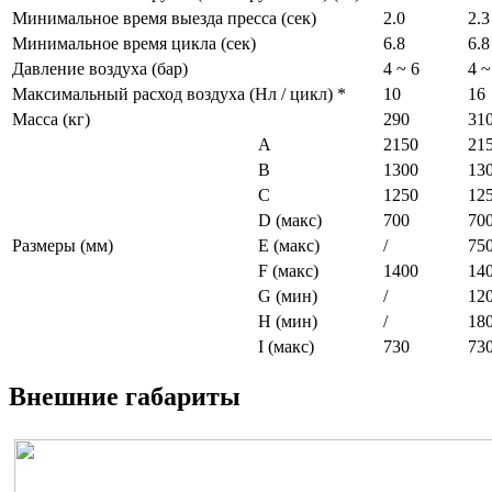
Минимальное время выезда пресса (сек)
2.0
2.3
Минимальное время цикла (сек)
6.8
6.8
Давление воздуха (бар)
4 ~ 6
4 ~
Максимальный расход воздуха (Нл / цикл) *
10
16
Масса (кг)
290
31
A
2150
21
B
1300
13
C
1250
12
D (макс)
700
70
Размеры (мм)
E (макс)
/
75
F (макс)
1400
14
G (мин)
/
12
H (мин)
/
18
I (макс)
730
73
Внешние габариты