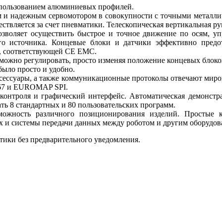
спользованием алюминиевых профилей.
ым и надежным сервомотором в совокупности с точными метал
ствляется за счет пневматики. Телескопическая вертикальная ру
позволяет осуществить быстрое и точное движение по осям, 
ого источника. Концевые блоки и датчики эффективно предо
, соответствующей CE EMC.
ожно регулировать, просто изменяя положение концевых блоков
было просто и удобно.
ксессуары, а также коммуникационные протоколы отвечают мир
 67 и EUROMAP SPI.
а контроля и графический интерфейс. Автоматическая демонст
ть 8 стандартных и 80 пользовательских программ.
озможность различного позиционирования изделий. Просты
 и системы передачи данных между роботом и другим оборудова
тики без предварительного уведомления.