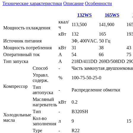
Технические характеристики
Описание
Особенности
132WS
165WS
ккал/
113,500
141,900
16
ч
Мощность охлаждения
кВт
132
165
19
Источник питания
3Φ, 400VAC. 50 Гц
Мощность потребления
кВт
31
38
43
Оперативный ток
A
54
66
75
Тип запуска
A
218D/411DD
269D/508DD
29
Способ
-
Часть замкнутая двушхнекова
Управл.
%
100-75-50-25-0
содерж.
Компрессор
Тип
-
Распределение обмотки
автопуска
Масляный
кВт
0.2
нагреватель
Тип
-
B320SH
Холодильные
Кол-во
масла
л
9
15
заполнения
Type
-
R22