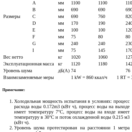
A
мм
1100
1100
11
B
мм
690
690
69
Размеры
C
мм
690
760
82
D
мм
170
190
24
E
мм
100
100
12
F
мм
75
80
80
G
мм
240
240
23
I
мм
75
145
17
Вес нетто
кг
1020
1060
12
Эксплуатационная масса
кг
1120
1180
14
Уровень шума
дБ(A)
74
76
Взаимозаменяемые меры
1 kW = 860 ккал/ч 1 RT = 3
Примечание:
Холодильная мощность испытания в условиях: процесс
расхода воды 0.172m3 (кВт ч), процесс воды на выходе
имеет температуру 7°C, процесс воды на входе имеет
температуру в 30°C и поток охлажденной воды 0.215 м3
(кВт ч).
Уровень шума протестирован на расстоянии 1 метра