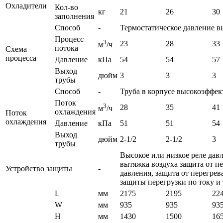
Охладители
Кол-во
кг
21
26
30
заполнения
Способ
-
Термостатическое давление 
Процесс
3
23
28
33
м
/ч
потока
Схема
процесса
Давление
кПа
54
54
57
Выход
дюйм
3
3
3
трубы
Способ
-
Труба в корпусе высокоэффе
Поток
3
28
35
41
м
/ч
охлаждения
Поток
охлаждения
Давление
кПа
51
51
54
Выход
дюйм
2-1/2
2-1/2
3
трубы
Высокое или низкое реле давл
вытяжка воздуха защита от пе
Устройство защиты
-
давления, защита от перегре
защиты перегрузки по току и т
L
мм
2175
2195
22
W
мм
935
935
93
H
мм
1430
1500
16