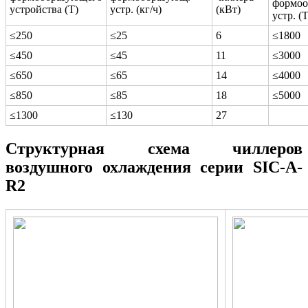
формоо
устройства (Т)
устр. (кг/ч)
(кВт)
устр. (Т
≤250
≤25
6
≤1800
≤450
≤45
11
≤3000
≤650
≤65
14
≤4000
≤850
≤85
18
≤5000
≤1300
≤130
27
Структурная схема чиллеров
воздушного охлаждения серии SIC-A-
R2