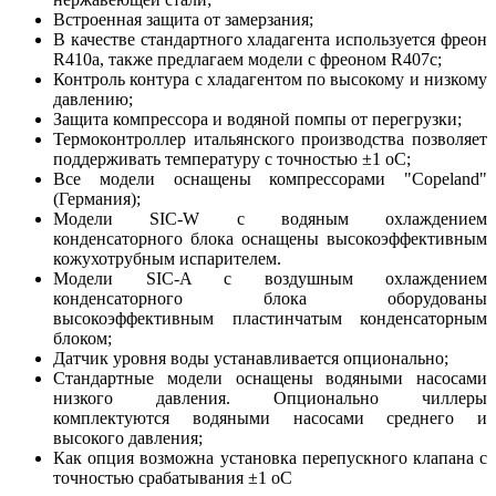
Встроенная защита от замерзания;
В качестве стандартного хладагента используется фреон
R410a, также предлагаем модели с фреоном R407с;
Контроль контура с хладагентом по высокому и низкому
давлению;
Защита компрессора и водяной помпы от перегрузки;
Термоконтроллер итальянского производства позволяет
поддерживать температуру с точностью ±1 оС;
Все модели оснащены компрессорами "Copeland"
(Германия);
Модели SIC-W с водяным охлаждением
конденсаторного блока оснащены высокоэффективным
кожухотрубным испарителем.
Модели SIC-A с воздушным охлаждением
конденсаторного блока оборудованы
высокоэффективным пластинчатым конденсаторным
блоком;
Датчик уровня воды устанавливается опционально;
Стандартные модели оснащены водяными насосами
низкого давления. Опционально чиллеры
комплектуются водяными насосами среднего и
высокого давления;
Как опция возможна установка перепускного клапана с
точностью срабатывания ±1 оС