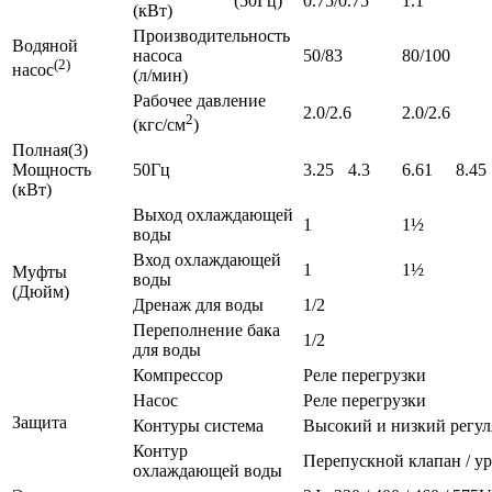
(50Гц)
0.75/0.75
1.1
(кВт)
Производительность
Водяной
насоса
50/83
80/100
(2)
насос
(л/мин)
Рабочее давление
2.0/2.6
2.0/2.6
2
(кгс/см
)
Полная(3)
Мощность
50Гц
3.25
4.3
6.61
8.45
(кВт)
Выход охлаждающей
1
1½
воды
Вход охлаждающей
1
1½
Муфты
воды
(Дюйм)
Дренаж для воды
1/2
Переполнение бака
1/2
для воды
Компрессор
Реле перегрузки
Насос
Реле перегрузки
Защита
Контуры система
Высокий и низкий регул
Контур
Перепускной клапан / ур
охлаждающей воды