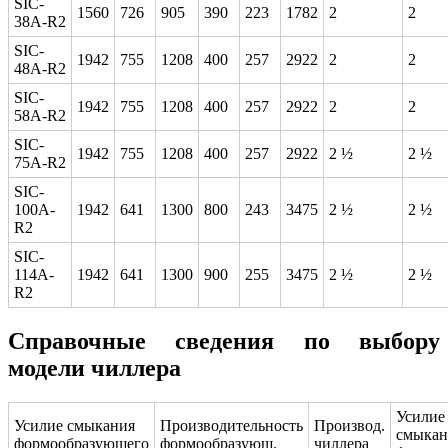
SIC-
1560
726
905
390
223
1782
2
2
38A-R2
SIC-
1942
755
1208
400
257
2922
2
2
48A-R2
SIC-
1942
755
1208
400
257
2922
2
2
58A-R2
SIC-
1942
755
1208
400
257
2922
2 ½
2 ½
75A-R2
SIC-
100A-
1942
641
1300
800
243
3475
2 ½
2 ½
R2
SIC-
114A-
1942
641
1300
900
255
3475
2 ½
2 ½
R2
Справочные сведения по выбору
модели чиллера
Усилие
Усилие смыкания
Производительность
Производ.
смыкан
формообразующего
формообразующ.
чиллера