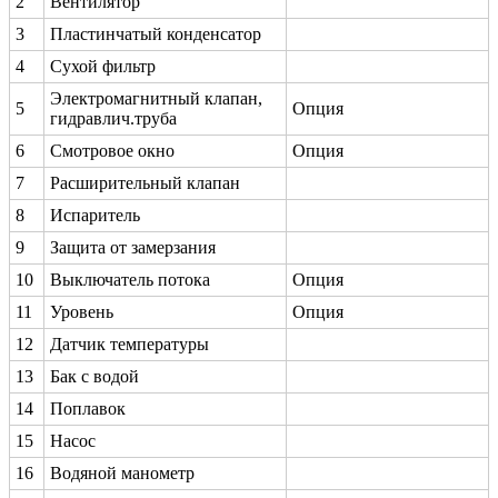
2
Вентилятор
3
Пластинчатый конденсатор
4
Сухой фильтр
Электромагнитный клапан,
5
Опция
гидравлич.труба
6
Смотровое окно
Опция
7
Расширительный клапан
8
Испаритель
9
Защита от замерзания
10
Выключатель потока
Опция
11
Уровень
Опция
12
Датчик температуры
13
Бак с водой
14
Поплавок
15
Насос
16
Водяной манометр