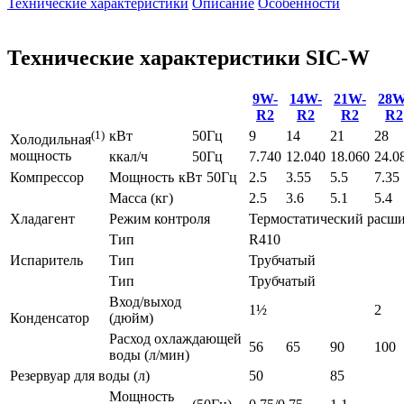
Технические характеристики
Описание
Особенности
Технические характеристики SIC-W
9W-
14W-
21W-
28W
R2
R2
R2
R2
(1)
кВт
50Гц
9
14
21
28
Холодильная
мощность
ккал/ч
50Гц
7.740
12.040
18.060
24.0
Компрессор
Мощность
кВт
50Гц
2.5
3.55
5.5
7.35
Масса (кг)
2.5
3.6
5.1
5.4
Хладагент
Режим контроля
Термостатический расш
Тип
R410
Испаритель
Тип
Трубчатый
Тип
Трубчатый
Вход/выход
1½
2
Конденсатор
(дюйм)
Расход охлаждающей
56
65
90
100
воды (л/мин)
Резервуар для воды (л)
50
85
Мощность