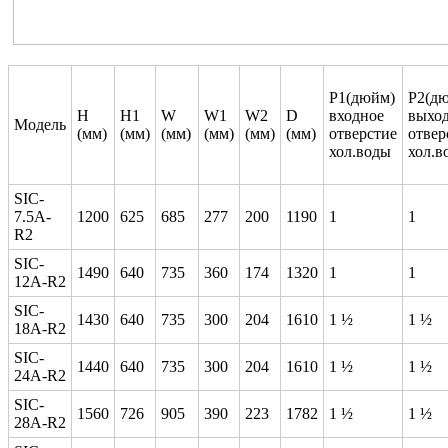
Р1(дюйм)
Р2(д
Н
Н1
W
W1
W2
D
входное
выхо
Модель
(мм)
(мм)
(мм)
(мм)
(мм)
(мм)
отверстие
отвер
хол.воды
хол.в
SIC-
7.5A-
1200
625
685
277
200
1190
1
1
R2
SIC-
1490
640
735
360
174
1320
1
1
12A-R2
SIC-
1430
640
735
300
204
1610
1 ½
1 ½
18A-R2
SIC-
1440
640
735
300
204
1610
1 ½
1 ½
24A-R2
SIC-
1560
726
905
390
223
1782
1 ½
1 ½
28A-R2