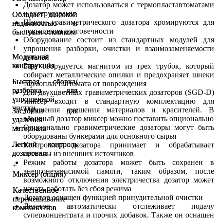
Дозатор может использоваться с термопластавтоматами
и экструдерами
Обладает высокой
Обладает высокой
Шнеки гравиметрического дозатора хромируются для
надежностью и
надежностью и
повышения долговечности
быстрым откликом
быстрым откликом
Оборудование состоит из стандартных модулей для
+
+
упрощения разборки, очистки и взаимозаменяемости
Модульная
Модульная
деталей
конструкция
конструкция
База оборудуется магнитом из трех трубок, который
собирает металлические опилки и предохраняет шнеки
Быстрая сборка/
Быстрая сборка/
термопластавтомата от повреждения
разборка для
разборка для
Для двухцветных гравиметрических дозаторов (SGD-D)
упрощенной
упрощенной
миксер входит в стандартную комплектацию для
+
+
чистки
чистки
улучшения смешения материалов и красителей. В
Заслонки для
Заслонки для
обычный дозатор миксер можно поставить опционально
удаления
удаления
Опционально гравиметрические дозаторы могут быть
материала
материала
оборудованы бункерами для основного сырья
Легкий контроль
Легкий контроль
Контроллер дозатора принимает и обрабатывает
дозировки
дозировки
сигналы из внешних источников
Режим работы дозатора может быть сохранен в
+
+
энергонезависимой памяти, таким образом, после
Миксер (опция)
Миксер (опция)
возможного отключения электричества дозатор может
начать работать без сбоя режима
Качественное
Качественное
Дозатор оснащен функцией принудительной очистки
перемешивание
перемешивание
Дозатор автоматически отслеживает подачу
компонентов
компонентов
суперконцентрата и прочих добавок. Также он оснащен