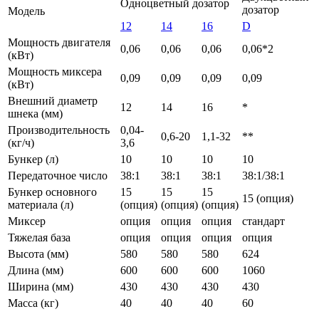
Одноцветный дозатор
дозатор
Модель
12
14
16
D
Мощность двигателя
0,06
0,06
0,06
0,06*2
(кВт)
Мощность миксера
0,09
0,09
0,09
0,09
(кВт)
Внешний диаметр
12
14
16
*
шнека (мм)
Производительность
0,04-
0,6-20
1,1-32
**
(кг/ч)
3,6
Бункер (л)
10
10
10
10
Передаточное число
38:1
38:1
38:1
38:1/38:1
Бункер основного
15
15
15
15 (опция)
материала (л)
(опция)
(опция)
(опция)
Миксер
опция
опция
опция
стандарт
Тяжелая база
опция
опция
опция
опция
Высота (мм)
580
580
580
624
Длина (мм)
600
600
600
1060
Ширина (мм)
430
430
430
430
Масса (кг)
40
40
40
60