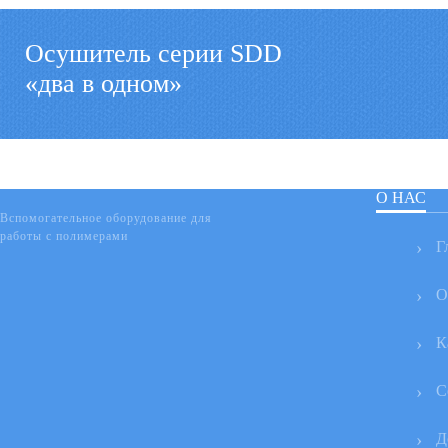
Осушитель серии SDD
«два в одном»
О НАС
Вспомогательное оборудование для
работы с полимерами
Г
О
К
С
Д