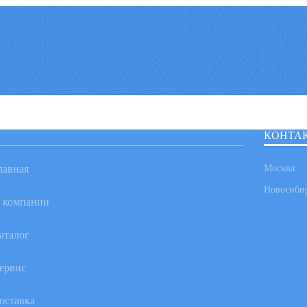
КОНТА
лавная
Москва:
Новосиби
 компании
аталог
ервис
оставка