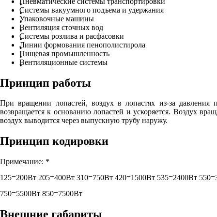
Пневматические системы транспортировки
Системы вакуумного подъема и удержания
Упаковочные машины
Вентиляция сточных вод
Системы розлива и расфасовки
Линии формования пенополистирола
Пищевая промышленность
Вентиляционные системы
Принцип работы
При вращении лопастей, воздух в лопастях из-за давления 
возвращается к основанию лопастей и ускоряется. Воздух вращ
воздух выводится через выпускную трубу наружу.
Принцип кодировки
Примечание: *
125=200Вт 205=400Вт 310=750Вт 420=1500Вт 535=2400Вт 550=
750=5500Вт 850=7500Вт
Внешние габариты