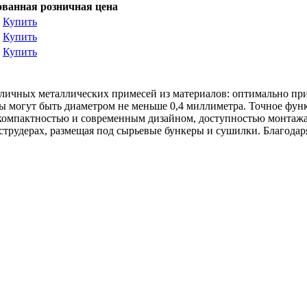
ванная розничная цена
у
Купить
у
Купить
у
Купить
личных металлических примесей из материалов: оптимально при
ы могут быть диаметром не меньше 0,4 миллиметра. Точное функ
 компактностью и современным дизайном, доступностью монтажа
струдерах, размещая под сырьевые бункеры и сушилки. Благодаря