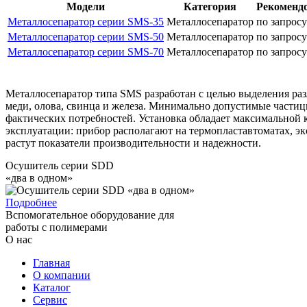
Модели
Категория
Рекомендо
Металлосепаратор серии SMS-35
Металлосепаратор
по запрос
Металлосепаратор серии SMS-50
Металлосепаратор
по запрос
Металлосепаратор серии SMS-70
Металлосепаратор
по запрос
Металлосепаратор типа SMS разработан с целью выделения раз
меди, олова, свинца и железа. Минимально допустимые частиц
фактических потребностей. Установка обладает максимальной
эксплуатации: прибор располагают на термопластавтоматах, эк
растут показатели производительности и надежности.
Осушитель серии SDD
«два в одном»
Подробнее
Вспомогательное оборудование для
работы с полимерами
О нас
Главная
О компании
Каталог
Сервис