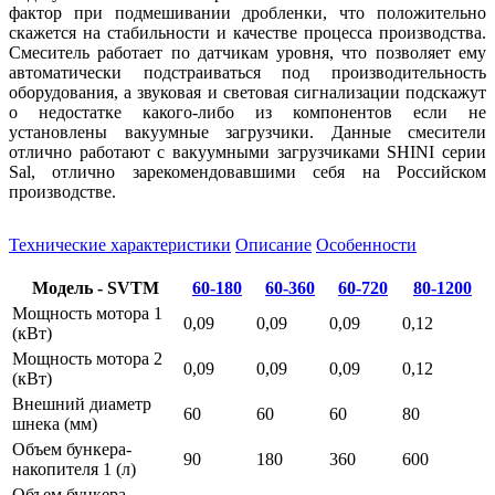
фактор при подмешивании дробленки, что положительно
скажется на стабильности и качестве процесса производства.
Смеситель работает по датчикам уровня, что позволяет ему
автоматически подстраиваться под производительность
оборудования, а звуковая и световая сигнализации подскажут
о недостатке какого-либо из компонентов если не
установлены вакуумные загрузчики. Данные смесители
отлично работают с вакуумными загрузчиками SHINI серии
Sal, отлично зарекомендовавшими себя на Российском
производстве.
Технические характеристики
Описание
Особенности
Модель - SVTM
60-180
60-360
60-720
80-1200
Мощность мотора 1
0,09
0,09
0,09
0,12
(кВт)
Мощность мотора 2
0,09
0,09
0,09
0,12
(кВт)
Внешний диаметр
60
60
60
80
шнека (мм)
Объем бункера-
90
180
360
600
накопителя 1 (л)
Объем бункера-