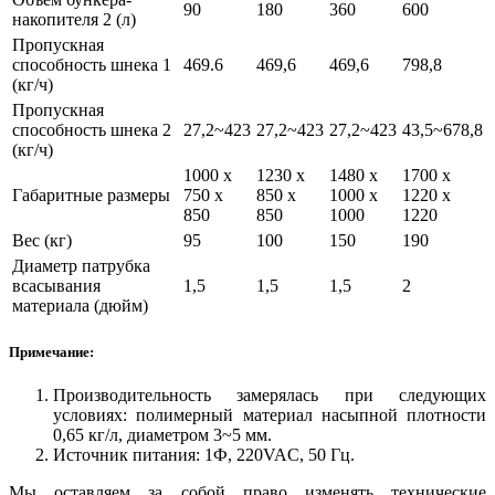
90
180
360
600
накопителя 2 (л)
Пропускная
способность шнека 1
469.6
469,6
469,6
798,8
(кг/ч)
Пропускная
способность шнека 2
27,2~423
27,2~423
27,2~423
43,5~678,8
(кг/ч)
1000 х
1230 х
1480 х
1700 х
Габаритные размеры
750 х
850 х
1000 х
1220 х
850
850
1000
1220
Вес (кг)
95
100
150
190
Диаметр патрубка
всасывания
1,5
1,5
1,5
2
материала (дюйм)
Примечание:
Производительность замерялась при следующих
условиях: полимерный материал насыпной плотности
0,65 кг/л, диаметром 3~5 мм.
Источник питания: 1Ф, 220VAC, 50 Гц.
Мы оставляем за собой право изменять технические