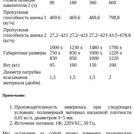
90
180
360
600
накопителя 2 (л)
Пропускная
способность шнека 1
469.6
469,6
469,6
798,8
(кг/ч)
Пропускная
способность шнека 2
27,2~423
27,2~423
27,2~423
43,5~678,8
(кг/ч)
1000 х
1230 х
1480 х
1700 х
Габаритные размеры
750 х
850 х
1000 х
1220 х
850
850
1000
1220
Вес (кг)
95
100
150
190
Диаметр патрубка
всасывания
1,5
1,5
1,5
2
материала (дюйм)
Примечание:
Производительность замерялась при следующих
условиях: полимерный материал насыпной плотности
0,65 кг/л, диаметром 3~5 мм.
Источник питания: 1Ф, 220VAC, 50 Гц.
Мы оставляем за собой право изменять технические