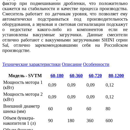
фактор при подмешивании дробленки, что положительно
скажется на стабильности и качестве процесса производства.
Смеситель работает по датчикам уровня, что позволяет ему
автоматически подстраиваться под производительность
оборудования, а звуковая и световая сигнализации подскажут
о недостатке какого-либо из компонентов если не
установлены вакуумные загрузчики. Данные смесители
отлично работают с вакуумными загрузчиками SHINI серии
Sal, отлично зарекомендовавшими себя на Российском
производстве.
Технические характеристики
Описание
Особенности
Модель - SVTM
60-180
60-360
60-720
80-1200
Мощность мотора 1
0,09
0,09
0,09
0,12
(кВт)
Мощность мотора 2
0,09
0,09
0,09
0,12
(кВт)
Внешний диаметр
60
60
60
80
шнека (мм)
Объем бункера-
90
180
360
600
накопителя 1 (л)
Объем бункера-