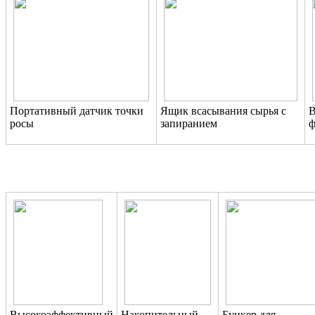
Портативный датчик точки
Ящик всасывания сырья с
В
росы
запиранием
ф
Высокоэффективный
Накопительный
Бункер для