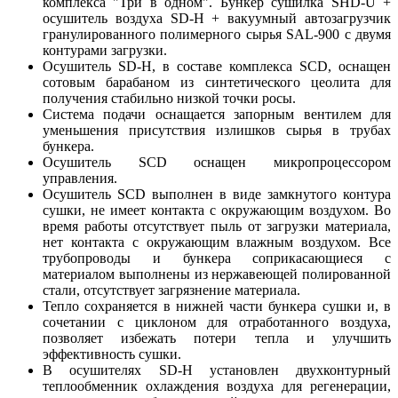
комплекса "Три в одном". Бункер сушилка SHD-U +
осушитель воздуха SD-H + вакуумный автозагрузчик
гранулированного полимерного сырья SAL-900 с двумя
контурами загрузки.
Осушитель SD-H, в составе комплекса SCD, оснащен
сотовым барабаном из синтетического цеолита для
получения стабильно низкой точки росы.
Система подачи оснащается запорным вентилем для
уменьшения присутствия излишков сырья в трубах
бункера.
Осушитель SCD оснащен микропроцессором
управления.
Осушитель SCD выполнен в виде замкнутого контура
сушки, не имеет контакта с окружающим воздухом. Во
время работы отсутствует пыль от загрузки материала,
нет контакта с окружающим влажным воздухом. Все
трубопроводы и бункера соприкасающиеся с
материалом выполнены из нержавеющей полированной
стали, отсутствует загрязнение материала.
Тепло сохраняется в нижней части бункера сушки и, в
сочетании с циклоном для отработанного воздуха,
позволяет избежать потери тепла и улучшить
эффективность сушки.
В осушителях SD-H установлен двухконтурный
теплообменник охлаждения воздуха для регенерации,