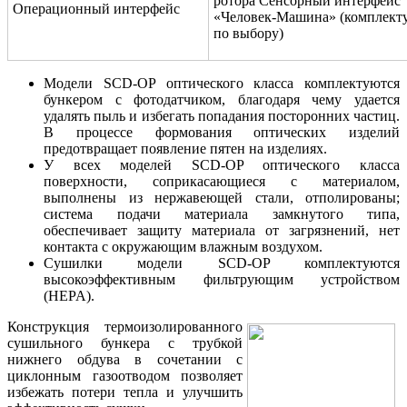
ротора Сенсорный интерфейс
Операционный интерфейс
«Человек-Машина» (комплекту
по выбору)
Модели SCD-OP оптического класса комплектуются
бункером с фотодатчиком, благодаря чему удается
удалять пыль и избегать попадания посторонних частиц.
В процессе формования оптических изделий
предотвращает появление пятен на изделиях.
У всех моделей SCD-OP оптического класса
поверхности, соприкасающиеся с материалом,
выполнены из нержавеющей стали, отполированы;
система подачи материала замкнутого типа,
обеспечивает защиту материала от загрязнений, нет
контакта с окружающим влажным воздухом.
Сушилки модели SCD-OP комплектуются
высокоэффективным фильтрующим устройством
(HEPA).
Конструкция термоизолированного
сушильного бункера с трубкой
нижнего обдува в сочетании с
циклонным газоотводом позволяет
избежать потери тепла и улучшить