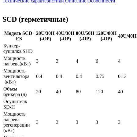
Технические характеристики
Описание
Особенности
SCD (герметичные)
Модель SCD-
20U/30H
40U/30H
80U/50H
120U/80H
40U/40H
ES
(-OP)
(-OP)
(-OP)
(-OP)
Бункер-
сушилка SHD
Мощность
3
3
4
6
4
нагрева(кВт)
Мощность
вентилятора
0.4
0.4
0.4
0.75
0.12
(кВт)
Объем
20
40
80
120
40
бункера (л)
Осушитель
SD-H
Мощность
нагрева
3
3
3
3
3
регенерации
(кВт)