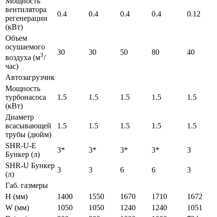
Мощность
вентилятора
0.4
0.4
0.4
0.4
0.12
регенерации
(кВт)
Объем
осушаемого
30
30
50
80
40
3
воздуха (м
/
час)
Автозагрузчик
Мощность
турбонасоса
1.5
1.5
1.5
1.5
1.5
(кВт)
Диаметр
всасывающей
1.5
1.5
1.5
1.5
1.5
трубы (дюйм)
SHR-U-E
3*
3*
3*
3*
3
Бункер (л)
SHR-U Бункер
3
3
6
6
3
(л)
Габ. газмеры
H (мм)
1400
1550
1670
1710
1672
W (мм)
1050
1050
1240
1240
1051