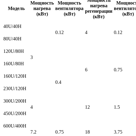
Мощность
Мощность
Мощность
Мощнос
нагрева
Модель
нагрева
вентилятора
вентилят
регенерации
(кВт)
(кВт)
(кВт)
(кВт)
40U/40H
0.12
4
0.12
80U/40H
120U/80H
3
160U/80H
6
0.75
160U/120H
0.4
230U/120H
300U/200H
4
12
1.5
450U/200H
600U/400H
7.2
0.75
18
3.75