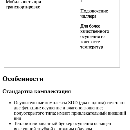
+
+
Мобильность при
Мобильность при
транспортировке
транспортировке
Подключение
Подключение
чиллера
чиллера
Для более
Для более
качественного
качественного
осушения на
осушения на
контрасте
контрасте
температур
температур
Особенности
Стандартна комплектация
Осушительные комплексы SDD (два в одном) сочетают
две функции: осушение и влагопоглощение;
полуоткрытого типа; имеют привлекательный внешний
вид
Теплоизолированный бункер осушения оснащен
воздушной трубкой с нижним обдувом,