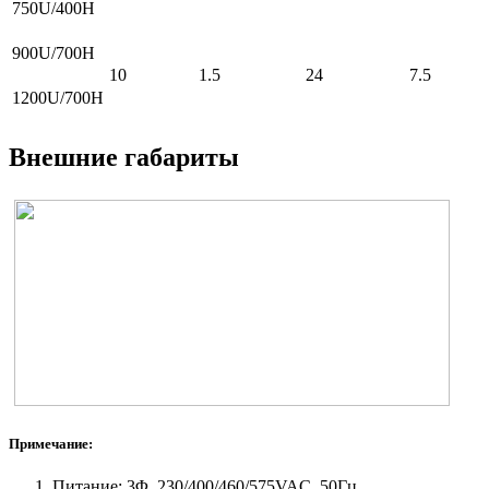
750U/400H
900U/700H
10
1.5
24
7.5
1200U/700H
Внешние габариты
Примечание:
Питание: 3Φ, 230/400/460/575VAC, 50Гц.