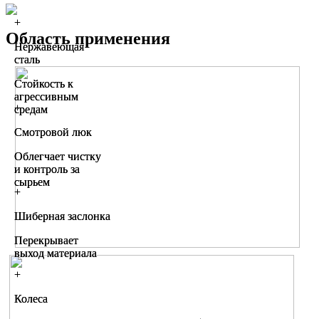
+
+
Область применения
Нержавеющая
Нержавеющая
сталь
сталь
Стойкость к
Стойкость к
агрессивным
агрессивным
+
+
средам
средам
Смотровой люк
Смотровой люк
Облегчает чистку
Облегчает чистку
и контроль за
и контроль за
сырьем
сырьем
+
+
Шиберная заслонка
Шиберная заслонка
Перекрывает
Перекрывает
выход материала
выход материала
+
+
Колеса
Колеса