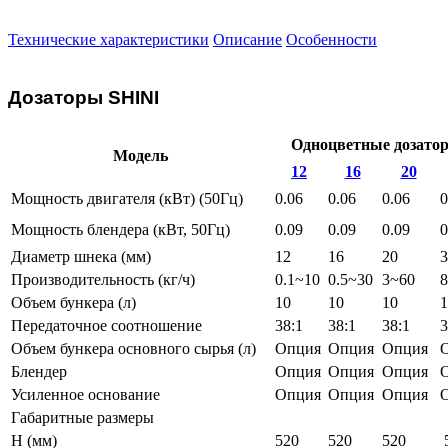
Технические характеристики
Описание
Особенности
Дозаторы SHINI
Одноцветные дозат
Модель
12
16
20
Мощность двигателя (кВт) (50Гц)
0.06
0.06
0.06
0
Мощность блендера (кВт, 50Гц)
0.09
0.09
0.09
0
Диаметр шнека (мм)
12
16
20
3
Производительность (кг/ч)
0.1~10
0.5~30
3~60
8
Объем бункера (л)
10
10
10
1
Передаточное соотношение
38:1
38:1
38:1
3
Объем бункера основного сырья (л)
Опция
Опция
Опция
Блендер
Опция
Опция
Опция
Усиленное основание
Опция
Опция
Опция
Габаритные размеры
H (мм)
520
520
520