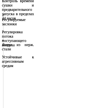
Контроль времени
Контроль времени
сушки и
сушки и
предварительного
предварительного
запуска в пределах
запуска в пределах
+
+
24 часов
24 часов
Регулируемые
Регулируемые
заслонки
заслонки
Регулировка
Регулировка
потока
потока
+
+
поступающего
поступающего
Лотки из нерж.
Лотки из нерж.
воздуха
воздуха
стали
стали
Устойчивые к
Устойчивые к
агрессивным
агрессивным
средам
средам