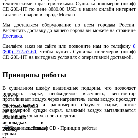
техническими характеристиками. Сушилка полимеров (шкаф)
CD-20L-HT по цене 8880.00 USD в нашем онлайн интернет
каталоге товаров в городе Москва.
Мы доставляем оборудование по всем городам России.
Рассчитать доставку до вашего города вы можете на странице
Доставка
.
Сделайте заказ на сайте или позвоните нам по телефону
8
(800) 777-57-60
, чтобы купить Сушилка полимеров (шкаф)
CD-20L-HT на выгодных условиях с оперативной доставкой.
Принципы работы
В сушильном шкафу выдвижные поддоны, что позволяет
+
+
положить сырье, необходимое высушить, вентилятор
Зуммер
Зуммер
проталкивает воздух через нагреватель, затем воздух проходит
через поддоны и равномерно обдувает сырье, после
Светомаячковый
Светомаячковый
равномерной сушки сырья, влажный воздух выталкивается
сигнал о
сигнал о
через воздуховыпускное отверстие.
возникших
возникших
неполадках в
неполадках в
+
+
работе системы
работе системы
Тайиер
Тайиер
сушки
сушки