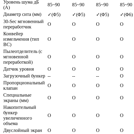
Уровень шума дБ
85~90
85~90
85~90
85~90
(А)
Диаметр сита (мм)
✓(Φ5)
✓(Φ5)
✓(Φ5)
✓(Φ6)
30-Sec мгновенный
O
O
O
O
переработчик
Конвейер
измельчения (тип
O
O
O
O
BC)
Пылеотделитель (с
мгновенной
O
O
O
O
переработкой)
Датчик уровня
O
O
O
O
Загрузочный бункер
--
--
--
O
Пропорциональный
O
O
O
O
клапан
Специальные
O
O
O
O
экраны (мм)
Накопительный
бункер
O
O
O
O
увеличенного
объема
Двуслойный экран
O
O
O
O