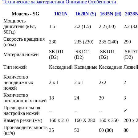
Технические характеристики
Описание
Особенности
Модель - SG
1621N
1628N (S)
1635N (H)
2028N
Мощность
двигателя (кВт,
1.5
2.2 (1.5)
2.2 (3.0)
2.2 (3.
50Гц)
Скорость вращения
230
235 (230)
235 (240)
290
(об/м)
SKD11
SKD11
SKD11
SKD1
Материал ножей
(D2)
(D2)
(D2)
(D2)
Тип ножей
Каскадный
Каскадные
Каскадные
Лезве
Количество
неподвижных
2 x 1
2 x 1
2x2
2
ножей
Количество
18
24
30
3
ротационных ножей
Предварительная
--
--
--
✓
настройка ножей
Камера резки (мм)
160 x 210
160 X 280
160 x 350
200 x 
Производительность
35
50
60 (80)
80
(кг/ч)