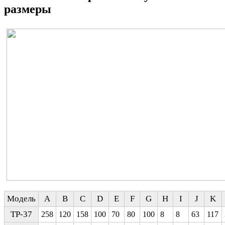
размеры
Модель
A
B
C
D
E
F
G
H
I
J
K
TP-37
258
120
158
100
70
80
100
8
8
63
117