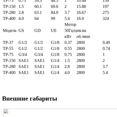
ТР-75
0.75
39.5
48.5
1
10.44
159
ТР-150
1.5
60.1
69.6
2
15.88
197
ТР-280
2.8
63.1
84.0
3.7
16.67
275
ТР-400
4.0
64
99
5.4
16.9
324
Мотор
Модель
GS
GD
UE
50Гц/циклы
кВт
об./мин
ТР-37
G1/2
G1/2
G1/8
0.37
2800
0.49
ТР-55
G1/2
G1/2
G1/8
0.55
2800
0.74
ТР-75
G3/4
G3/4
G1/8
0.75
2800
1
ТР-150
SAE1
SAE1
G1/4
1.5
2800
2
ТР-280
SAE1
SAE1
G1/4
2.8
2800
3.7
ТР-400
SAE1
SAE1
G1/4
4.0
2800
5.4
Внешние габариты