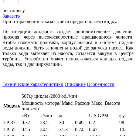
по запросу
Заказать
При отправлении заказа с сайта предоставляем скидку.
По инерции жидкость создает дополнительное давление,
проходя через высокоскоростные вращающиеся лопасти.
Чтобы избежать поломки, корпус насоса и система подачи
воды должны быть заполнены водой до запуска насоса. Как
только вода вытекает из насоса, создается вакуум в центре
турбины. Устройство может использоваться как для подачи
воды, так и для циркуляции.
Технические характеристики
Описание
Особенности
50Гц/ циклы /2800 об./мин
Мощность мотора/ Макс. Расход/ Макс. Высота
Модель
подъема
кВт
л/мин
м
U.S.GPM
фут
ТР-37
0.37
23.5
30
0.49
6.2
98
ТР-55
0.55
24.5
31.3
0.74
6.47
102