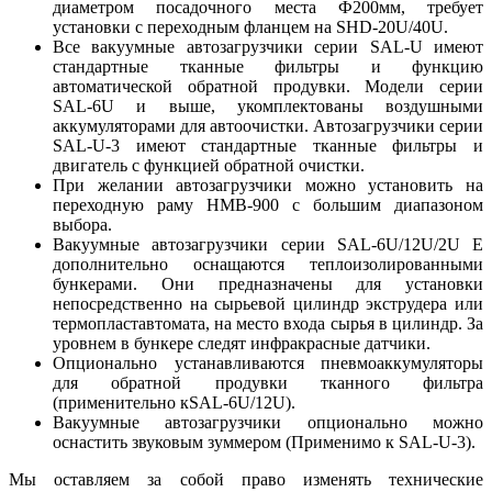
диаметром посадочного места Ф200мм, требует
установки с переходным фланцем на SHD-20U/40U.
Все вакуумные автозагрузчики серии SAL-U имеют
стандартные тканные фильтры и функцию
автоматической обратной продувки. Модели серии
SAL-6U и выше, укомплектованы воздушными
аккумуляторами для автоочистки. Автозагрузчики серии
SAL-U-3 имеют стандартные тканные фильтры и
двигатель с функцией обратной очистки.
При желании автозагрузчики можно установить на
переходную раму HMB-900 с большим диапазоном
выбора.
Вакуумные автозагрузчики серии SAL-6U/12U/2U E
дополнительно оснащаются теплоизолированными
бункерами. Они предназначены для установки
непосредственно на сырьевой цилиндр экструдера или
термопластавтомата, на место входа сырья в цилиндр. За
уровнем в бункере следят инфракрасные датчики.
Опционально устанавливаются пневмоаккумуляторы
для обратной продувки тканного фильтра
(применительно кSAL-6U/12U).
Вакуумные автозагрузчики опционально можно
оснастить звуковым зуммером (Применимо к SAL-U-3).
Мы оставляем за собой право изменять технические