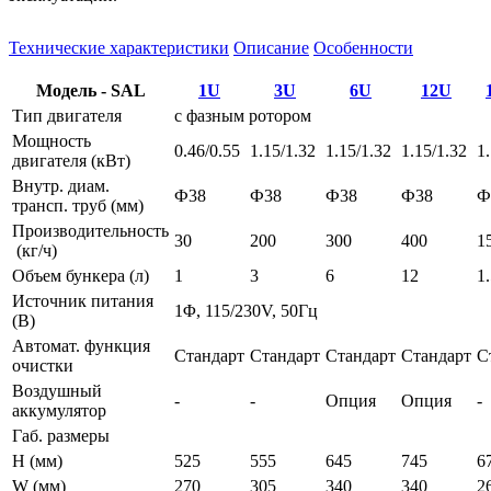
Технические характеристики
Описание
Особенности
Модель - SAL
1U
3U
6U
12U
Тип двигателя
с фазным ротором
Мощность
0.46/0.55
1.15/1.32
1.15/1.32
1.15/1.32
1
двигателя (кВт)
Внутр. диам.
Ф38
Ф38
Ф38
Ф38
Ф
трансп. труб (мм)
Производительность
30
200
300
400
1
(кг/ч)
Объем бункера (л)
1
3
6
12
1
Источник питания
1Φ, 115/230V, 50Гц
(В)
Автомат. функция
Стандарт
Стандарт
Стандарт
Стандарт
С
очистки
Воздушный
-
-
Опция
Опция
-
аккумулятор
Габ. размеры
H (мм)
525
555
645
745
6
W (мм)
270
305
340
340
2