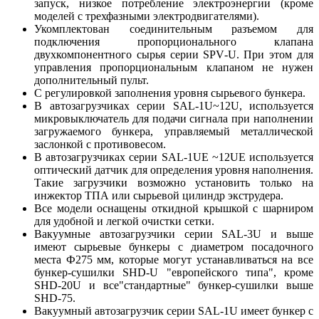
запуск, низкое потребление электроэнергии (кроме
моделей с трехфазными электродвигателями).
Укомплектован соединительным разъемом для
подключения пропорционального клапана
двухкомпонентного сырья серии SPV-U. При этом для
управления пропорциональным клапаном не нужен
дополнительный пульт.
С регулировкой заполнения уровня сырьевого бункера.
В автозагрузчиках серии SAL-1U~12U, используется
микровыключатель для подачи сигнала при наполнении
загружаемого бункера, управляемый металлической
заслонкой с противовесом.
В автозагрузчиках серии SAL-1UЕ ~12UЕ используется
оптический датчик для определения уровня наполнения.
Такие загрузчики возможно установить только на
инжектор ТПА или сырьевой цилиндр экструдера.
Все модели оснащены откидной крышкой с шарниром
для удобной и легкой очистки сетки.
Вакуумные автозагрузчики серии SAL-3U и выше
имеют сырьевые бункеры с диаметром посадочного
места Ф275 мм, которые могут устанавливаться на все
бункер-сушилки SHD-U "европейского типа", кроме
SHD-20U и все"стандартные" бункер-сушилки выше
SHD-75.
Вакуумный автозагрузчик серии SAL-1U имеет бункер с