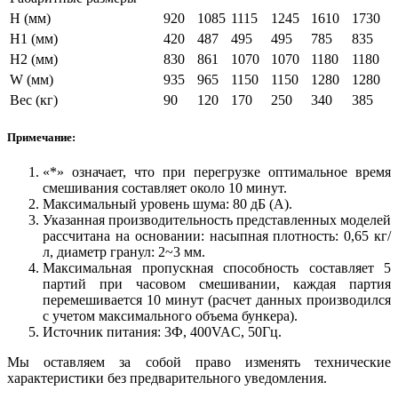
H (мм)
920
1085
1115
1245
1610
1730
H1 (мм)
420
487
495
495
785
835
H2 (мм)
830
861
1070
1070
1180
1180
W (мм)
935
965
1150
1150
1280
1280
Вес (кг)
90
120
170
250
340
385
Примечание:
«*» означает, что при перегрузке оптимальное время
смешивания составляет около 10 минут.
Максимальный уровень шума: 80 дБ (А).
Указанная производительность представленных моделей
рассчитана на основании: насыпная плотность: 0,65 кг/
л, диаметр гранул: 2~3 мм.
Максимальная пропускная способность составляет 5
партий при часовом смешивании, каждая партия
перемешивается 10 минут (расчет данных производился
с учетом максимального объема бункера).
Источник питания: 3Ф, 400VAC, 50Гц.
Мы оставляем за собой право изменять технические
характеристики без предварительного уведомления.