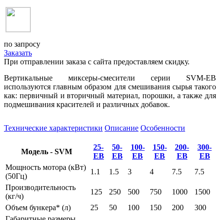
по запросу
Заказать
При отправлении заказа с сайта предоставляем скидку.
Вертикальные миксеры-смесители серии SVM-EB
используются главным образом для смешивания сырья такого
как: первичный и вторичный материал, порошки, а также для
подмешивания красителей и различных добавок.
Технические характеристики
Описание
Особенности
25-
50-
100-
150-
200-
300-
Модель - SVM
EB
EB
EB
EB
EB
EB
Мощность мотора (кВт)
1.1
1.5
3
4
7.5
7.5
(50Гц)
Производительность
125
250
500
750
1000
1500
(кг/ч)
Объем бункера* (л)
25
50
100
150
200
300
Габаритные размеры