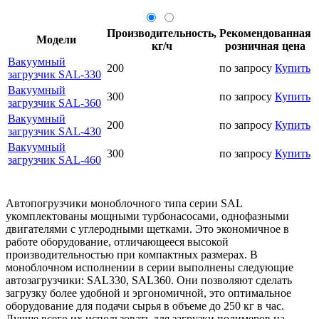
Производительность,
Рекомендованная
Модели
кг/ч
розничная цена
Вакуумный
200
по запросу
Купить
загрузчик SAL-330
Вакуумный
300
по запросу
Купить
загрузчик SAL-360
Вакуумный
200
по запросу
Купить
загрузчик SAL-430
Вакуумный
300
по запросу
Купить
загрузчик SAL-460
Автопогрузчики моноблочного типа серии SAL
укомплектованы мощными турбонасосами, однофазными
двигателями с углеродными щетками. Это экономичное в
работе оборудование, отличающееся высокой
производительностью при компактных размерах. В
моноблочном исполнении в серии выполнены следующие
автозагрузчики: SAL330, SAL360. Они позволяют сделать
загрузку более удобной и эргономичной, это оптимальное
оборудование для подачи сырья в объеме до 250 кг в час.
Лучше всего их использовать для загрузки полимеров на