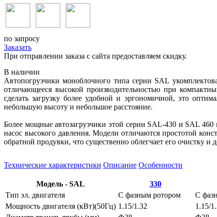
по запросу
Заказать
При отправлении заказа с сайта предоставляем скидку.
В наличии
Автопогрузчики моноблочного типа серии SAL укомплектова
отличающееся высокой производительностью при компактны
сделать загрузку более удобной и эргономичной, это оптим
небольшую высоту и небольшое расстояние.
Более мощные автозагрузчики этой серии SAL-430 и SAL 46
насос высокого давления. Модели отличаются простотой кон
обратной продувки, что существенно облегчает его очистку и 
Технические характеристики
Описание
Особенности
Модель - SAL
330
Тип эл. двигателя
С фазным ротором
С фаз
Мощность двигателя (кВт)(50Гц)
1.15/1.32
1.15/1