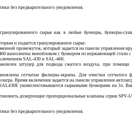
тики без предварительного уведомления.
гранулированного сырья как в любые бункеры, бункеры-суши
оторым и подается гранулированное сырье.
еменной промежуток, который задается на панели управления вр
60 выполнены моноблоком с бункером из нержавеющей стали с з
ключением SAL-430 и SAL-460.
тановлен штуцер для подвода сжатого воздуха, при помощи к
ановлены сетчатые фильтры-экраны. Для очистки сетчатого ф
льтра. Время включения задается на панели управления автозаг
 SAL430E укомплектовываются сырьевыми бункерами на 3л. Ва
становить дозирующие пропорциональные клапаны серии SPV-U
тики без предварительного уведомления.