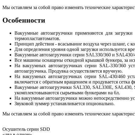
Мы оставляем за собой право изменять технические характерис
Особенности
Вакуумные автозагрузчики применяются для загрузки 
термопластавтоматов.
Принцип действия - всасывание воздуха через шланг, с к
Для определения уровня одной загрузки используется вр
Вакуумные автозагрузчики серии SAL330/360 и SAL430/4
Все машины оснащены откидной крышкой бункера, за ис
На вакуумных автозагрузчиках серии SAL-330/360 ус
автозагрузчика. Продувка осуществляется вручную.
На вакуумных автозагрузчиках серии SAL-430/460 уст
включается с обратным вращением и продувается сетка фи
Вакуумные автозагрузчики SAL330, SAL330E, SAL430,
укомплектовываются сырьевыми бункерами на 6л.
На вакуумные автозагрузчики можно непосредственно у
Звуковой зуммер устанавливается опционально.
Мы оставляем за собой право изменять технические характерис
Осушитель серии SDD
«два в одном»