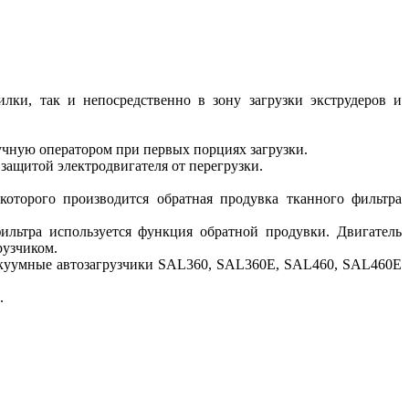
лки, так и непосредственно в зону загрузки экструдеров и
учную оператором при первых порциях загрузки.
ащитой электродвигателя от перегрузки.
оторого производится обратная продувка тканного фильтра
ильтра используется функция обратной продувки. Двигатель
рузчиком.
куумные автозагрузчики SAL360, SAL360E, SAL460, SAL460E
.