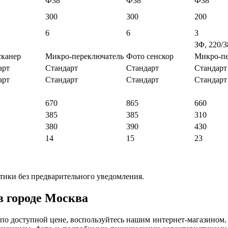
Ф38
Ф38
Ф38
300
300
200
6
6
3
ЗΦ, 220/
сканер
Микро-переключатель
Фото сенскор
Микро-пе
арт
Стандарт
Стандарт
Стандарт
арт
Стандарт
Стандарт
Стандарт
670
865
660
385
385
310
380
390
430
14
15
23
тики без предварительного уведомления.
в городе Москва
по доступной цене, воспользуйтесь нашим интернет-магазином.