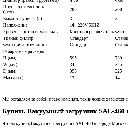
Диаметр трансп. трубы (мм)
Ф38
Ф38
Производительность
200
200
(кг/ч)
Емкость бункера (л)
3
3
Напряжение
1Φ, 220V,50HZ
Уровень контроля материала
Микро-переключатель
Фото 
Тканый фильтр
Стандарт
Станд
Функция автоочистки
Стандарт
Станд
Габаритные размеры
H (мм)
595
730
W (мм)
345
345
D (мм)
355
325
Масса (кг)
13
14
Мы оставляем за собой право изменять технические характерис
Купить Вакуумный загрузчик SAL-460 
Чтобы купить Вакуумный загрузчик SAL-460 в городе Москва 