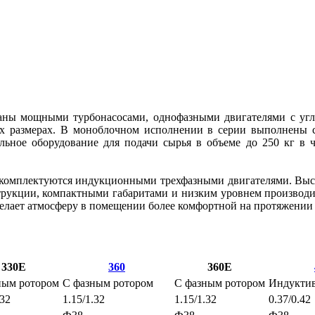
ны мощными турбонасосами, однофазными двигателями с угле
х размерах. В моноблочном исполнении в серии выполнены 
альное оборудование для подачи сырья в объеме до 250 кг в ч
0 комплектуются индукционными трехфазными двигателями. Выс
струкции, компактными габаритами и низким уровнем производ
делает атмосферу в помещении более комфортной на протяжении 
330E
360
360E
ным ротором
С фазным ротором
С фазным ротором
Индукти
.32
1.15/1.32
1.15/1.32
0.37/0.42